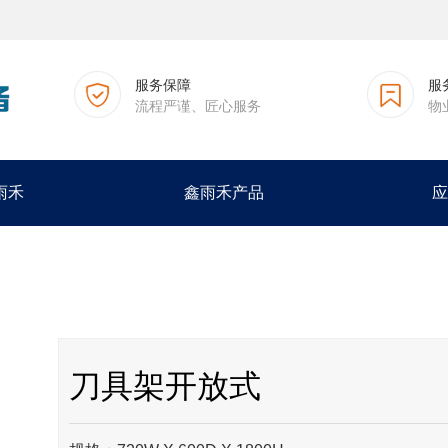
服务保障
服
流程严谨、匠心服务
物
雨禾
鑫雨禾产品
应
刀具架开放式