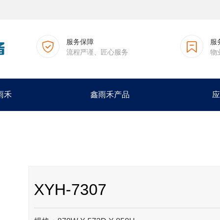
服务保障
服
流程严谨、匠心服务
物
雨禾
鑫雨禾产品
应
XYH-7307