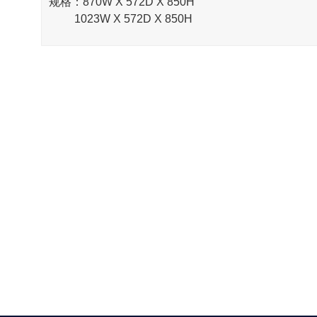
规格：870W X 572D X 850H

         1023W X 572D X 850H