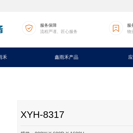
服务保障
服
流程严谨、匠心服务
物
雨禾
鑫雨禾产品
应
XYH-8317