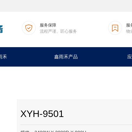
服务保障
服
流程严谨、匠心服务
物
雨禾
鑫雨禾产品
应
XYH-9501